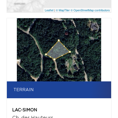
Leaflet
|
© MapTiler
© OpenStreetMap contributors
TERRAIN
LAC-SIMON