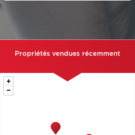
Propriétés vendues récemment
+
−