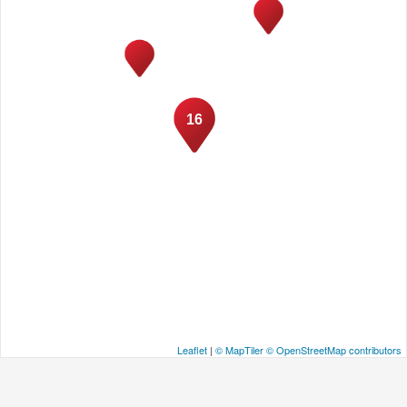
16
Leaflet
|
© MapTiler
© OpenStreetMap contributors