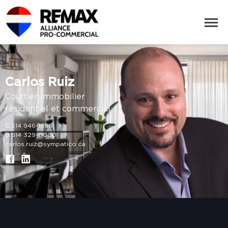
Carlos Ruiz
Courtier immobilier
résidentiel et commercial
C
514 946-1886
B
514 329-0000
carlos.ruiz@sympatico.ca