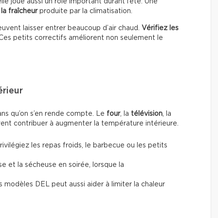
elle joue aussi un rôle important durant l’été. Une
la fraîcheur
produite par la climatisation.
uvent laisser entrer beaucoup d’air chaud.
Vérifiez les
 Ces petits correctifs améliorent non seulement le
érieur
sans qu’on s’en rende compte. Le
four
, la
télévision
, la
nt contribuer à augmenter la température intérieure.
vilégiez les repas froids, le barbecue ou les petits
se et la sécheuse en soirée, lorsque la
modèles DEL peut aussi aider à limiter la chaleur