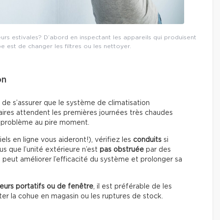
s estivales? D’abord en inspectant les appareils qui produisent
pe est de changer les filtres ou les nettoyer.
on
nt de s’assurer que le système de climatisation
aires attendent les premières journées très chaudes
un problème au pire moment.
els en ligne vous aideront!), vérifiez les
conduits
si
s que l’unité extérieure n’est
pas obstruée
par des
f peut améliorer l’efficacité du système et prolonger sa
seurs portatifs ou de fenêtre
, il est préférable de les
iter la cohue en magasin ou les ruptures de stock.