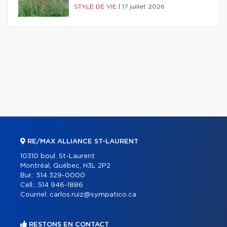
STYLE DE VIE
|
17 juillet 2026
RE/MAX ALLIANCE ST-LAURENT
10310 boul. St-Laurent
Montréal, Québec, H3L 2P2
Bur.:
514 329-0000
Cell.:
514 946-1886
Courriel:
carlos.ruiz@sympatico.ca
RESTONS EN CONTACT