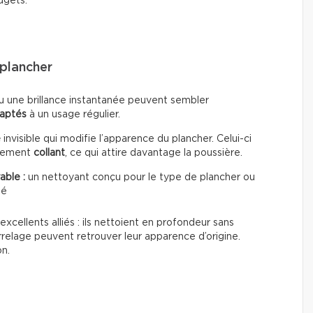
dgets.
plancher
u une brillance instantanée peuvent sembler
daptés
à un usage régulier.
e
invisible qui modifie l’apparence du plancher. Celui-ci
èrement
collant
, ce qui attire davantage la poussière.
able :
un nettoyant conçu pour le type de plancher ou
té
excellents alliés : ils nettoient en profondeur sans
rrelage peuvent retrouver leur apparence d’origine.
on.