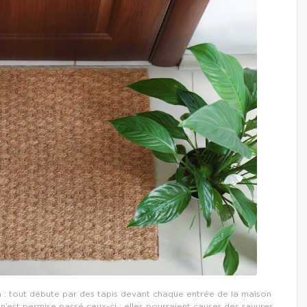
 : tout débute par des tapis devant chaque entrée de la maison
 n’est permise passé ceux-ci : elles pourraient causer des rayures